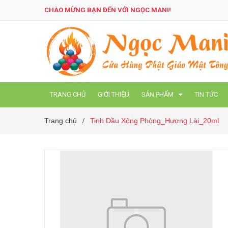
CHÀO MỪNG BẠN ĐẾN VỚI NGỌC MANI!
TRANG CHỦ
GIỚI THIỆU
SẢN PHẨM
TIN TỨC
Trang chủ
Tinh Dầu Xông Phòng_Hương Lài_20ml
/