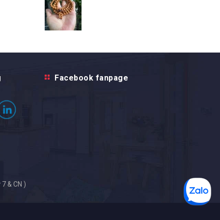
g
Facebook fanpage
 7 & CN )