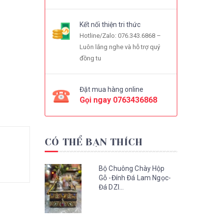
Kết nối thiện tri thức
Hotline/Zalo: 076.343.6868 –
Luôn lắng nghe và hỗ trợ quý
đồng tu
Đặt mua hàng online
Gọi ngay
0763436868
CÓ THỂ BẠN THÍCH
Bộ Chuông Chày Hộp
Gỗ -Đính Đá Lam Ngọc-
Đá DZI...