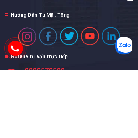
Hướng Dẫn Tu Mật Tông
Hotline tư vấn trực tiếp
0902572599
( Phục vụ 24/24, cả thứ 7 & CN )
Facebook fanpage
© Bản quyền thuộc về
Ngọc Mani
Cung cấp bởi
Sapo