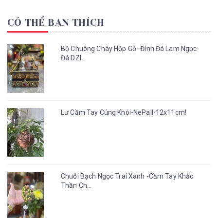
CÓ THỂ BẠN THÍCH
Bộ Chuông Chày Hộp Gỗ -Đính Đá Lam Ngọc-
Đá DZI...
Lư Cầm Tay Cúng Khói-NePall-12x11cm!
Chuỗi Bạch Ngọc Trai Xanh -Cầm Tay Khắc
Thần Ch...