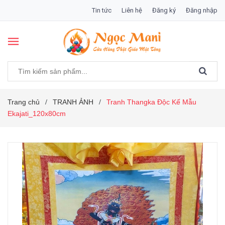
Tin tức
Liên hệ
Đăng ký
Đăng nhập
Trang chủ
TRANH ẢNH
Tranh Thangka Độc Kế Mẫu
/
/
Ekajati_120x80cm