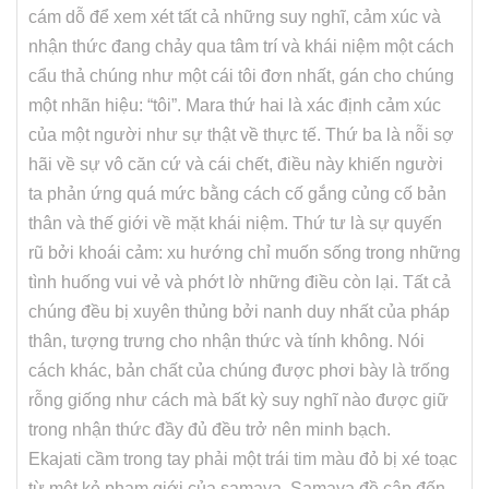
cám dỗ để xem xét tất cả những suy nghĩ, cảm xúc và
nhận thức đang chảy qua tâm trí và khái niệm một cách
cẩu thả chúng như một cái tôi đơn nhất, gán cho chúng
một nhãn hiệu: “tôi”. Mara thứ hai là xác định cảm xúc
của một người như sự thật về thực tế. Thứ ba là nỗi sợ
hãi về sự vô căn cứ và cái chết, điều này khiến người
ta phản ứng quá mức bằng cách cố gắng củng cố bản
thân và thế giới về mặt khái niệm. Thứ tư là sự quyến
rũ bởi khoái cảm: xu hướng chỉ muốn sống trong những
tình huống vui vẻ và phớt lờ những điều còn lại. Tất cả
chúng đều bị xuyên thủng bởi nanh duy nhất của pháp
thân, tượng trưng cho nhận thức và tính không. Nói
cách khác, bản chất của chúng được phơi bày là trống
rỗng giống như cách mà bất kỳ suy nghĩ nào được giữ
trong nhận thức đầy đủ đều trở nên minh bạch.
Ekajati cầm trong tay phải một trái tim màu đỏ bị xé toạc
từ một kẻ phạm giới của samaya. Samaya đề cập đến