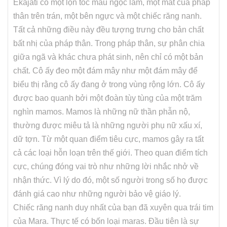
Ekajati có một lọn tóc màu ngọc lam, một mắt của pháp
thân trên trán, một bên ngực và một chiếc răng nanh.
Tất cả những điều này đều tượng trưng cho bản chất
bất nhị của pháp thân. Trong pháp thân, sự phân chia
giữa ngã và khác chưa phát sinh, nên chỉ có một bản
chất. Cô ấy đeo một đám mây như một đám mây để
biểu thị rằng cô ấy đang ở trong vùng rộng lớn. Cô ấy
được bao quanh bởi một đoàn tùy tùng của một trăm
nghìn mamos. Mamos là những nữ thần phẫn nộ,
thường được miêu tả là những người phụ nữ xấu xí,
dữ tợn. Từ một quan điểm tiêu cực, mamos gây ra tất
cả các loại hỗn loạn trên thế giới. Theo quan điểm tích
cực, chúng đóng vai trò như những lời nhắc nhở về
nhận thức. Vì lý do đó, một số người trong số họ được
đánh giá cao như những người bảo vệ giáo lý.
Chiếc răng nanh duy nhất của bạn đã xuyên qua trái tim
của Mara. Thực tế có bốn loại maras. Đầu tiên là sự