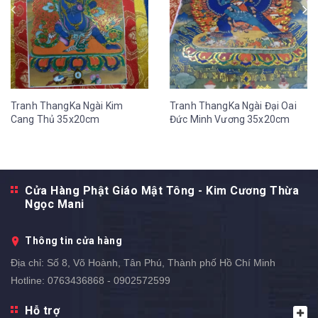
Tranh ThangKa Ngài Kim
Tranh ThangKa Ngài Đại Oai
Cang Thủ 35x20cm
Đức Minh Vương 35x20cm
Cửa Hàng Phật Giáo Mật Tông - Kim Cương Thừa
Ngọc Mani
Thông tin cửa hàng
Địa chỉ:
Số 8, Võ Hoành, Tân Phú, Thành phố Hồ Chí Minh
Hotline:
0763436868 - 0902572599
Hỗ trợ