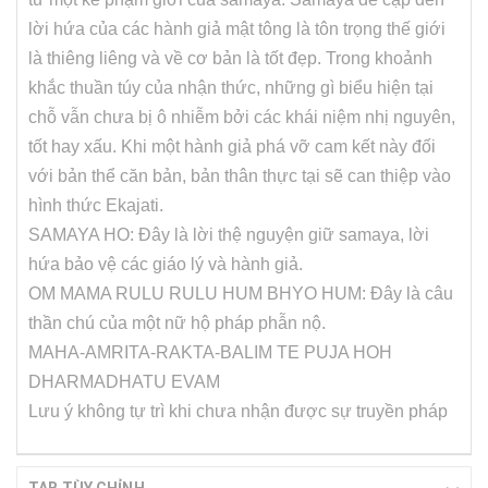
lời hứa của các hành giả mật tông là tôn trọng thế giới
là thiêng liêng và về cơ bản là tốt đẹp. Trong khoảnh
khắc thuần túy của nhận thức, những gì biểu hiện tại
chỗ vẫn chưa bị ô nhiễm bởi các khái niệm nhị nguyên,
tốt hay xấu. Khi một hành giả phá vỡ cam kết này đối
với bản thể căn bản, bản thân thực tại sẽ can thiệp vào
hình thức Ekajati.
SAMAYA HO: Đây là lời thệ nguyện giữ samaya, lời
hứa bảo vệ các giáo lý và hành giả.
OM MAMA RULU RULU HUM BHYO HUM: Đây là câu
thần chú của một nữ hộ pháp phẫn nộ.
MAHA-AMRITA-RAKTA-BALIM TE PUJA HOH
DHARMADHATU EVAM
Lưu ý không tự trì khi chưa nhận được sự truyền pháp