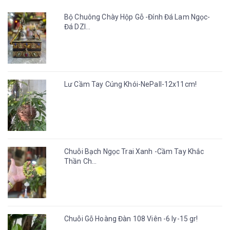
Bộ Chuông Chày Hộp Gỗ -Đính Đá Lam Ngọc-
Đá DZI...
Lư Cầm Tay Cúng Khói-NePall-12x11cm!
Chuỗi Bạch Ngọc Trai Xanh -Cầm Tay Khắc
Thần Ch...
Chuỗi Gỗ Hoàng Đàn 108 Viên -6 ly-15 gr!