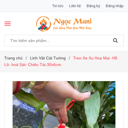
Tin tức
Liên hệ
Đăng ký
Đăng nhập
Trang chủ
Linh Vật Cát Tường
Treo Xe Xu Hoa Mai -Hồ
/
/
Lô- hoá Sát- Chiêu Tài-30x6cm