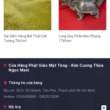
Vải Gấm Vàng Nút Thắt Cát
Long Quy Chân Đèn Phụng
Tường 75x1m!
17x9cm
Cửa Hàng Phật Giáo Mật Tông - Kim Cương Thừa
Ngọc Mani
Thông tin cửa hàng
Địa chỉ:
Số 8, Võ Hoành, Tân Phú, Thành phố Hồ Chí Minh
Hotline:
0763436868 - 0902572599
Hỗ trợ