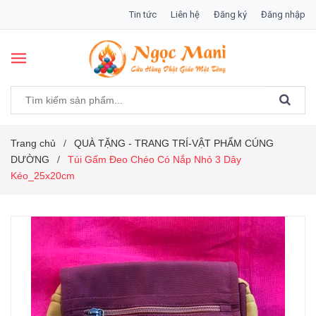
Tin tức
Liên hệ
Đăng ký
Đăng nhập
Trang chủ
QUÀ TẶNG - TRANG TRÍ-VẬT PHẨM CÚNG
/
DƯỜNG
Túi Gấm Đeo Chéo Có Nắp Nhỏ 3 Dây
/
Kéo_25x20cm