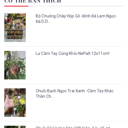
CÓ THỂ BẠN THÍCH
Bộ Chuông Chày Hộp Gỗ -Đính Đá Lam Ngọc-
Đá DZI...
Lư Cầm Tay Cúng Khói-NePall-12x11cm!
Chuỗi Bạch Ngọc Trai Xanh -Cầm Tay Khắc
Thần Ch...