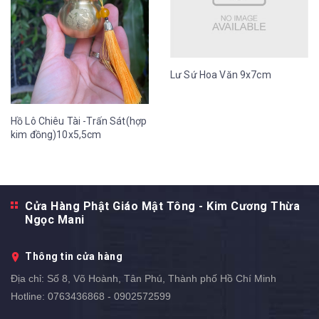
Lư Sứ Hoa Văn 9x7cm
Hồ Lô Chiêu Tài -Trấn Sát(hợp
kim đồng)10x5,5cm
Cửa Hàng Phật Giáo Mật Tông - Kim Cương Thừa
Ngọc Mani
Thông tin cửa hàng
Địa chỉ:
Số 8, Võ Hoành, Tân Phú, Thành phố Hồ Chí Minh
Hotline:
0763436868 - 0902572599