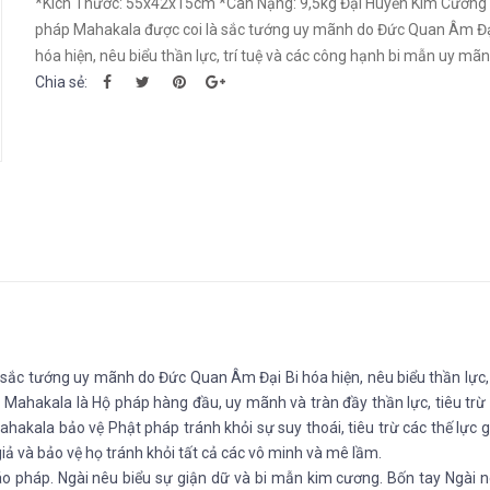
*Kích Thước: 55x42x15cm *Cân Nặng: 9,5kg Đại Huyền Kim Cương
pháp Mahakala được coi là sắc tướng uy mãnh do Đức Quan Âm Đạ
hóa hiện, nêu biểu thần lực, trí tuệ và các công hạnh bi mẫn uy mãnh
Chia sẻ:
ắc tướng uy mãnh do Đức Quan Âm Đại Bi hóa hiện, nêu biểu thần lực, 
Mahakala là Hộ pháp hàng đầu, uy mãnh và tràn đầy thần lực, tiêu trừ
ahakala bảo vệ Phật pháp tránh khỏi sự suy thoái, tiêu trừ các thế lực 
iả và bảo vệ họ tránh khỏi tất cả các vô minh và mê lầm.
áo pháp. Ngài nêu biểu sự giận dữ và bi mẫn kim cương. Bốn tay Ngài 