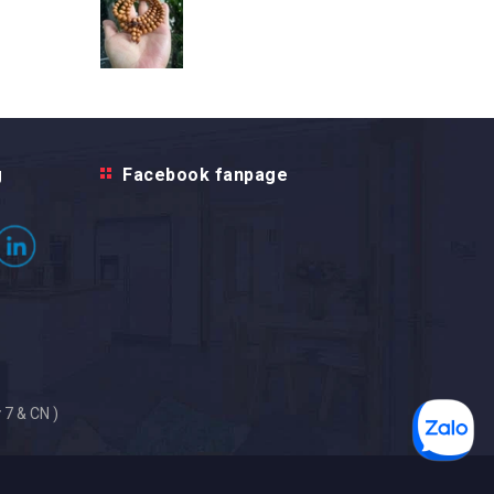
g
Facebook fanpage
 7 & CN )