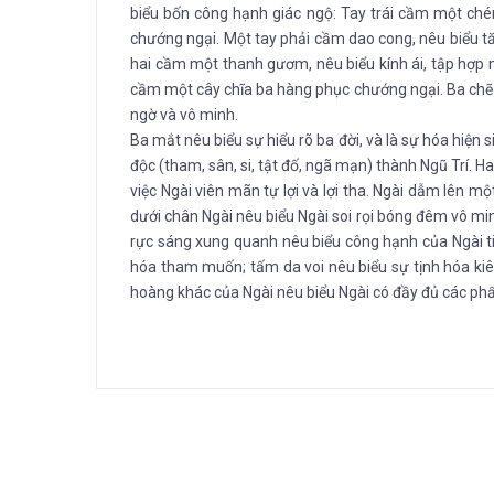
biểu bốn công hạnh giác ngộ: Tay trái cầm một chén 
chướng ngại. Một tay phải cầm dao cong, nêu biểu tăn
hai cầm một thanh gươm, nêu biểu kính ái, tập hợp m
cầm một cây chĩa ba hàng phục chướng ngại. Ba chẽ củ
ngờ và vô minh.
Ba mắt nêu biểu sự hiểu rõ ba đời, và là sự hóa hiệ
độc (tham, sân, si, tật đố, ngã mạn) thành Ngũ Trí. Ha
việc Ngài viên mãn tự lợi và lợi tha. Ngài dẫm lên mộ
dưới chân Ngài nêu biểu Ngài soi rọi bóng đêm vô min
rực sáng xung quanh nêu biểu công hạnh của Ngài t
hóa tham muốn; tấm da voi nêu biểu sự tịnh hóa kiê
hoàng khác của Ngài nêu biểu Ngài có đầy đủ các p