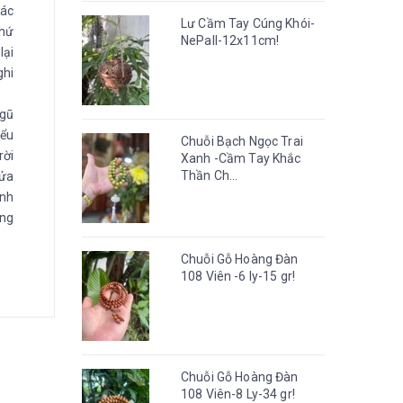
các
Lư Cầm Tay Cúng Khói-
thứ
NePall-12x11cm!
lại
ghi
ngũ
iểu
Chuỗi Bạch Ngọc Trai
rời
Xanh -Cầm Tay Khắc
Thần Ch...
lửa
ịnh
ang
Chuỗi Gỗ Hoàng Đàn
108 Viên -6 ly-15 gr!
Chuỗi Gỗ Hoàng Đàn
108 Viên-8 Ly-34 gr!