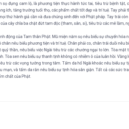
sọ đựng cam lộ, là phương tiện thực hành tức tai, tiêu trừ bệnh tật, 
g ích, tăng trưởng tuổi thọ, các phẩm chất tốt đẹp và trí tuệ. Tay phải 
ọi thứ hành giả cần và đưa chúng sinh đến với Phật pháp. Tay trái còn 
a cây chĩa ba chặt đứt tam độc (tham, sân, si), tiêu trừ các mê lầm, n
n sinh động của Tam thân Phật. Mũ miện năm sọ nêu biểu sự chuyển hóa 
i chân nêu biểu phương tiện và trí tuệ. Chân phải co, chân trái duỗi nêu b
t quỷ thần, nêu biểu việc Ngài tiêu trừ các chướng ngại to lớn. Tòa mặt t
h. Tòa sen nêu biểu sự thanh tịnh không có nhiễm ô của luân hồi. Vầng 
iêu trừ các vọng tưởng trong tâm. Tấm da hổ Ngài khoác nêu biểu sự t
u mạn, và tấm da rắn nêu biểu sự tịnh hóa sân giận. Tất cả các sức tr
hẩm chất của Phật.