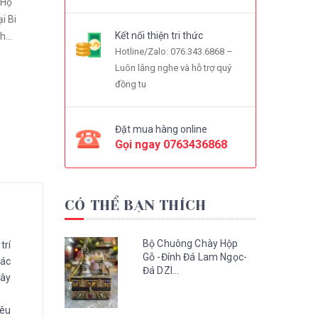
 Hộ
i Bi
Kết nối thiện tri thức
...
Hotline/Zalo: 076.343.6868 –
Luôn lắng nghe và hỗ trợ quý
đồng tu
Đặt mua hàng online
Gọi ngay
0763436868
CÓ THỂ BẠN THÍCH
Bộ Chuông Chày Hộp
trí
Gỗ -Đính Đá Lam Ngọc-
 ác
Đá DZI...
gây
nêu