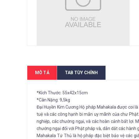
MÔ TẢ
TAB TÙY CHỈNH
*Kích Thước: 55x42x15cm
*Cân Nặng: 9,5kg
Đại Huyền Kim Cương Hộ pháp Mahakala được coi là s
tuệ và các công hạnh bi mẫn uy mãnh của chư Phật. 
nghiệp, các chướng ngại, và các hoàn cảnh bất lợi. M
chướng ngại đối với Phật pháp và, dẫn dắt các hành g
Mahakala Tứ Thủ là hộ pháp đặc biệt bảo vệ các gi