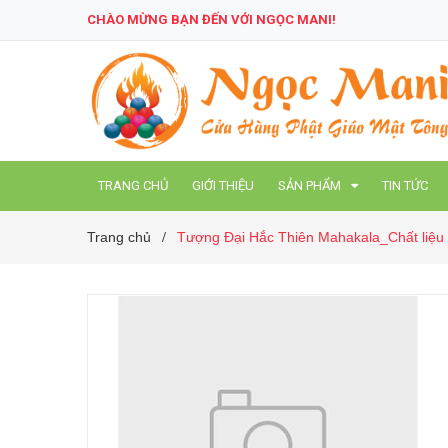
CHÀO MỪNG BẠN ĐẾN VỚI NGỌC MANI!
TRANG CHỦ
GIỚI THIỆU
SẢN PHẨM
TIN TỨC
Trang chủ
Tượng Đại Hắc Thiên Mahakala_Chất liệ
/