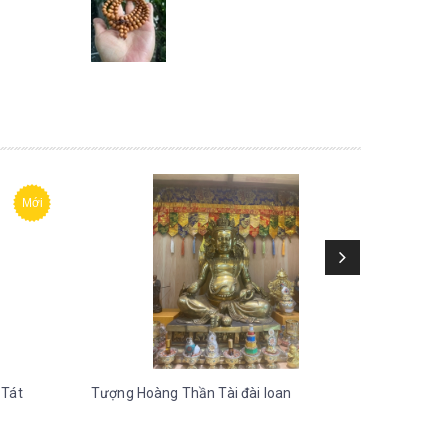
Mới
 Tát
Tượng Hoàng Thần Tài đài loan
Tượng Đ
32cm -3