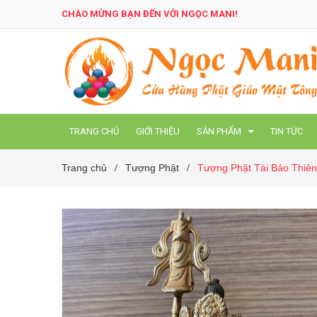
CHÀO MỪNG BẠN ĐẾN VỚI NGỌC MANI!
TRANG CHỦ
GIỚI THIỆU
SẢN PHẨM
TIN TỨC
Trang chủ
Tượng Phật
Tượng Phật Tài Bảo Thiê
/
/