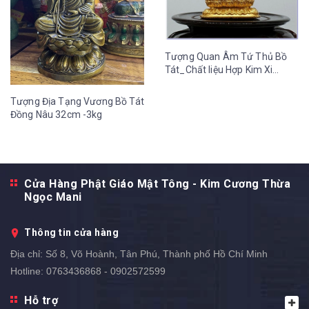
Tượng Quan Âm Tứ Thủ Bồ
Tát_Chất liệu Hợp Kim Xi
Vàng_Cao 8cm
Tượng Địa Tạng Vương Bồ Tát
Đồng Nâu 32cm -3kg
Cửa Hàng Phật Giáo Mật Tông - Kim Cương Thừa
Ngọc Mani
Thông tin cửa hàng
Địa chỉ:
Số 8, Võ Hoành, Tân Phú, Thành phố Hồ Chí Minh
Hotline:
0763436868 - 0902572599
Hỗ trợ