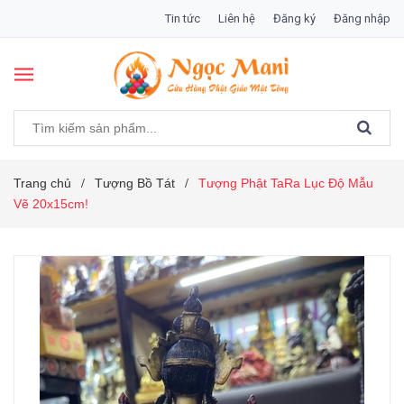
Tin tức
Liên hệ
Đăng ký
Đăng nhập
Trang chủ
Tượng Bồ Tát
Tượng Phật TaRa Lục Độ Mẫu
/
/
Vẽ 20x15cm!