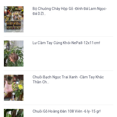
Bộ Chuông Chày Hộp Gỗ -Đính Đá Lam Ngọc-
Đá DZI...
Lư Cầm Tay Cúng Khói-NePall-12x11cm!
Chuỗi Bạch Ngọc Trai Xanh -Cầm Tay Khắc
Thần Ch...
Chuỗi Gỗ Hoàng Đàn 108 Viên -6 ly-15 gr!