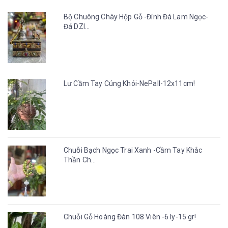
Bộ Chuông Chày Hộp Gỗ -Đính Đá Lam Ngọc-
Đá DZI...
Lư Cầm Tay Cúng Khói-NePall-12x11cm!
Chuỗi Bạch Ngọc Trai Xanh -Cầm Tay Khắc
Thần Ch...
Chuỗi Gỗ Hoàng Đàn 108 Viên -6 ly-15 gr!