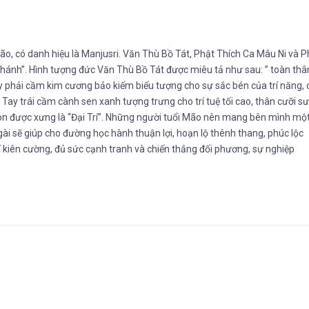
ão, có danh hiệu là Manjusri. Văn Thù Bồ Tát, Phật Thích Ca Mâu Ni và 
hánh”. Hình tượng đức Văn Thù Bồ Tát được miêu tả như sau: ” toàn thâ
y phải cầm kim cương bảo kiếm biểu tượng cho sự sắc bén của trí năng, 
ay trái cầm cành sen xanh tượng trưng cho trí tuệ tối cao, thân cưỡi sư
còn được xưng là “Đại Trí”. Những người tuổi Mão nên mang bên mình mộ
i sẽ giúp cho đường học hành thuận lợi, hoạn lộ thênh thang, phúc lộc
í kiên cường, đủ sức cạnh tranh và chiến thắng đối phương, sự nghiệp