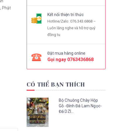
ản
, Phật
Kết nối thiện tri thức
Hotline/Zalo: 076.343.6868 –
Luôn lắng nghe và hỗ trợ quý
đồng tu
Đặt mua hàng online
Gọi ngay
0763436868
CÓ THỂ BẠN THÍCH
Bộ Chuông Chày Hộp
Gỗ -Đính Đá Lam Ngọc-
Đá DZI...