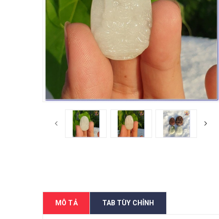
MÔ TẢ
TAB TÙY CHỈNH