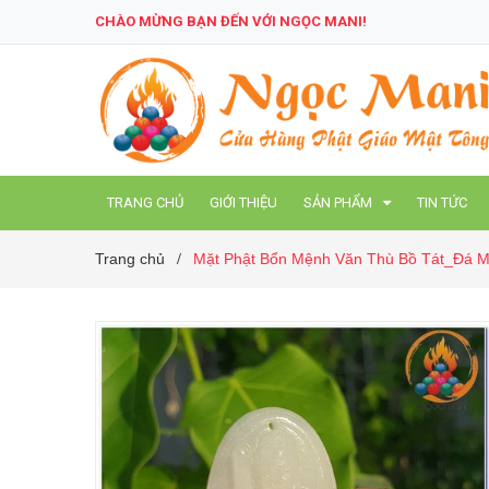
CHÀO MỪNG BẠN ĐẾN VỚI NGỌC MANI!
TRANG CHỦ
GIỚI THIỆU
SẢN PHẨM
TIN TỨC
Trang chủ
Mặt Phật Bổn Mệnh Văn Thù Bồ Tát_Đá
/