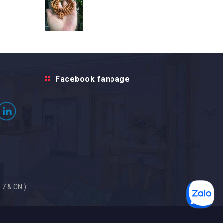
g
Facebook fanpage
 7 & CN )