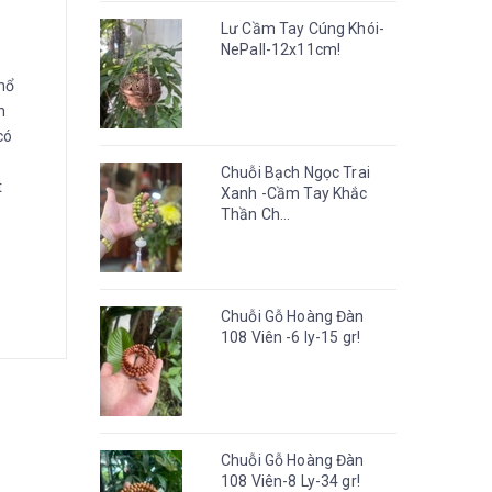
Lư Cầm Tay Cúng Khói-
NePall-12x11cm!
Phổ
n
có
Chuỗi Bạch Ngọc Trai
t
Xanh -Cầm Tay Khắc
Thần Ch...
Chuỗi Gỗ Hoàng Đàn
108 Viên -6 ly-15 gr!
Chuỗi Gỗ Hoàng Đàn
108 Viên-8 Ly-34 gr!