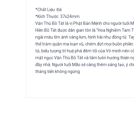
*Chất Liệu: Đá
*Kích Thước: 37x24mm
Văn Thù Bồ Tát là vị Phật Bản Mệnh cho người tuổi M
Hiền Bồ Tát được dân gian tôn là “Hoa Nghiêm Tam T
ngài màu tím ánh vàng kim, hình hài như đồng tử. Ta
thể trảm quần ma loạn vũ, chém đứt mọi buồn phiền. T
tử, biểu tượng trí huệ phá đêm tối của Vô minh nên 
mặt ngọc Văn Thù Bồ Tát và tâm luôn hướng thiện ngà
đầy nhà. Người tuổi Mão sẽ càng thêm sáng tạo, ý ch
thăng tiến không ngừng.