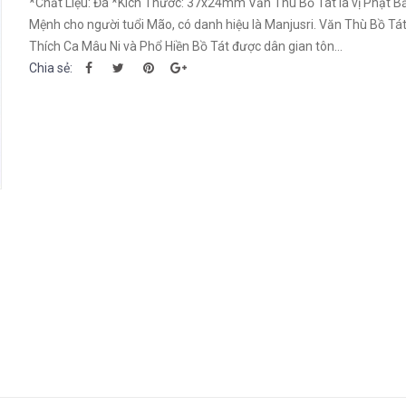
*Chất Liệu: Đá *Kích Thước: 37x24mm Văn Thù Bồ Tát là vị Phật B
Mệnh cho người tuổi Mão, có danh hiệu là Manjusri. Văn Thù Bồ Tát
Thích Ca Mâu Ni và Phổ Hiền Bồ Tát được dân gian tôn...
Chia sẻ: