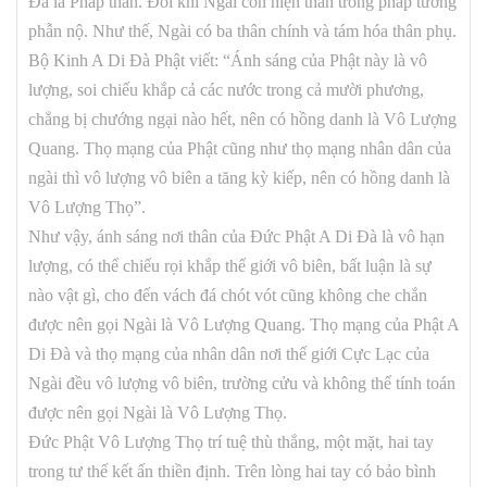
Đà là Pháp thân. Đôi khi Ngài còn hiện thân trong pháp tướng
phẫn nộ. Như thế, Ngài có ba thân chính và tám hóa thân phụ.
Bộ Kinh A Di Đà Phật viết: “Ánh sáng của Phật này là vô
lượng, soi chiếu khắp cả các nước trong cả mười phương,
chẳng bị chướng ngại nào hết, nên có hồng danh là Vô Lượng
Quang. Thọ mạng của Phật cũng như thọ mạng nhân dân của
ngài thì vô lượng vô biên a tăng kỳ kiếp, nên có hồng danh là
Vô Lượng Thọ”.
Như vậy, ánh sáng nơi thân của Đức Phật A Di Đà là vô hạn
lượng, có thể chiếu rọi khắp thế giới vô biên, bất luận là sự
nào vật gì, cho đến vách đá chót vót cũng không che chắn
được nên gọi Ngài là Vô Lượng Quang. Thọ mạng của Phật A
Di Đà và thọ mạng của nhân dân nơi thế giới Cực Lạc của
Ngài đều vô lượng vô biên, trường cửu và không thể tính toán
được nên gọi Ngài là Vô Lượng Thọ.
Đức Phật Vô Lượng Thọ trí tuệ thù thắng, một mặt, hai tay
trong tư thế kết ấn thiền định. Trên lòng hai tay có bảo bình