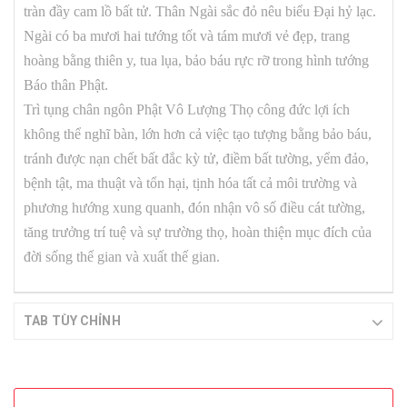
tràn đầy cam lồ bất tử. Thân Ngài sắc đỏ nêu biểu Đại hỷ lạc.
Ngài có ba mươi hai tướng tốt và tám mươi vẻ đẹp, trang
hoàng bằng thiên y, tua lụa, bảo báu rực rỡ trong hình tướng
Báo thân Phật.
Trì tụng chân ngôn Phật Vô Lượng Thọ công đức lợi ích
không thể nghĩ bàn, lớn hơn cả việc tạo tượng bằng bảo báu,
tránh được nạn chết bất đắc kỳ tử, điềm bất tường, yểm đảo,
bệnh tật, ma thuật và tổn hại, tịnh hóa tất cả môi trường và
phương hướng xung quanh, đón nhận vô số điều cát tường,
tăng trưởng trí tuệ và sự trường thọ, hoàn thiện mục đích của
đời sống thế gian và xuất thế gian.
TAB TÙY CHỈNH