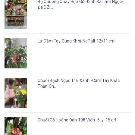
Bộ Chuông Chày Hộp Gỗ -Đính Đá Lam Ngọc-
Đá DZI...
Lư Cầm Tay Cúng Khói-NePall-12x11cm!
Chuỗi Bạch Ngọc Trai Xanh -Cầm Tay Khắc
Thần Ch...
Chuỗi Gỗ Hoàng Đàn 108 Viên -6 ly-15 gr!