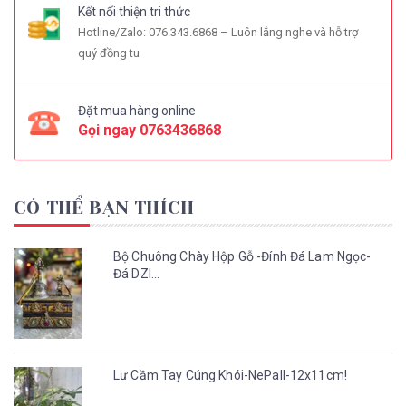
Kết nối thiện tri thức
Hotline/Zalo: 076.343.6868 – Luôn lắng nghe và hỗ trợ
quý đồng tu
Đặt mua hàng online
Gọi ngay
0763436868
CÓ THỂ BẠN THÍCH
Bộ Chuông Chày Hộp Gỗ -Đính Đá Lam Ngọc-
Đá DZI...
Lư Cầm Tay Cúng Khói-NePall-12x11cm!