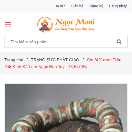
Tin tức
Liên hệ
Đăng ký
Đăng nhập
Trang chủ
TRANG SỨC PHẬT GIÁO
Chuỗi Xương Trâu
/
/
Yak Đính Đá Lam Ngọc Đeo Tay _13,5x7,5ly