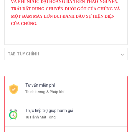
VÀ PHI NƯỚC ĐẠI HOANG DÃ TRÊN THẢO NGUYÊN.
TRÁI ĐẤT RUNG CHUYỂN DƯỚI GÓT CỦA CHÚNG VÀ
MỘT ĐÁM MÂY LỚN BỤI ĐÁNH DẤU SỰ HIỆN DIỆN
CỦA CHÚNG.
TAB TÙY CHỈNH
Tư vấn miễn phí
Thỉnh tượng & Pháp khí
Trực tiếp trợ giúp hành giả
Tu Hành Mật Tông