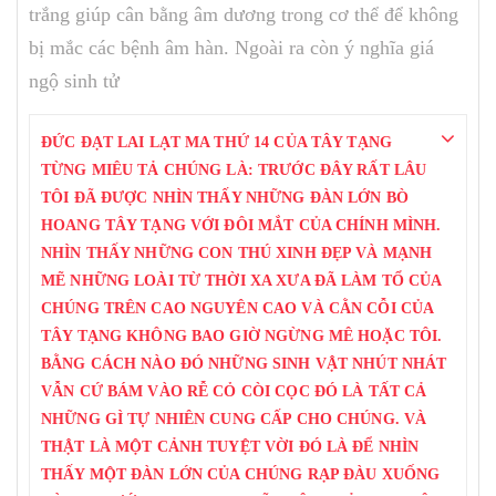
trắng giúp cân bằng âm dương trong cơ thể để không
bị mắc các bệnh âm hàn. Ngoài ra còn ý nghĩa giá
ngộ sinh tử
ĐỨC ĐẠT LAI LẠT MA THỨ 14 CỦA TÂY TẠNG
TỪNG MIÊU TẢ CHÚNG LÀ: TRƯỚC ĐÂY RẤT LÂU
TÔI ĐÃ ĐƯỢC NHÌN THẤY NHỮNG ĐÀN LỚN BÒ
HOANG TÂY TẠNG VỚI ĐÔI MẮT CỦA CHÍNH MÌNH.
NHÌN THẤY NHỮNG CON THÚ XINH ĐẸP VÀ MẠNH
MẼ NHỮNG LOÀI TỪ THỜI XA XƯA ĐÃ LÀM TỔ CỦA
CHÚNG TRÊN CAO NGUYÊN CAO VÀ CẰN CỖI CỦA
TÂY TẠNG KHÔNG BAO GIỜ NGỪNG MÊ HOẶC TÔI.
BẰNG CÁCH NÀO ĐÓ NHỮNG SINH VẬT NHÚT NHÁT
VẪN CỨ BÁM VÀO RỄ CỎ CÒI CỌC ĐÓ LÀ TẤT CẢ
NHỮNG GÌ TỰ NHIÊN CUNG CẤP CHO CHÚNG. VÀ
THẬT LÀ MỘT CẢNH TUYỆT VỜI ĐÓ LÀ ĐỂ NHÌN
THẤY MỘT ĐÀN LỚN CỦA CHÚNG RẠP ĐÀU XUỐNG