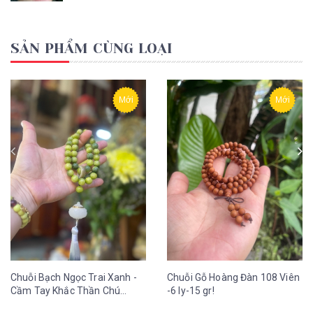
SẢN PHẨM CÙNG LOẠI
Mới
Mới
Chuỗi Bạch Ngọc Trai Xanh -
Chuỗi Gỗ Hoàng Đàn 108 Viên
Cầm Tay Khắc Thần Chú
-6 ly-15 gr!
OmMaNi Tua Hoa Sen 12 ly-