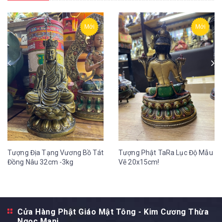
Mới
Mới
Tượng Địa Tạng Vương Bồ Tát
Tượng Phật TaRa Lục Độ Mẫu
Đồng Nâu 32cm -3kg
Vẽ 20x15cm!
Cửa Hàng Phật Giáo Mật Tông - Kim Cương Thừa
Ngọc Mani