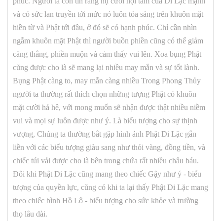
phúc. Người ta còn tin rằng nụ cười nội tâm của Di Lặc mạnh
và có sức lan truyền tới mức nó luôn tỏa sáng trên khuôn mặt
hiền từ và Phật tới đâu, ở đó sẽ có hạnh phúc. Chỉ cần nhìn
ngắm khuôn mặt Phật thì người buồn phiền cũng có thể giảm
căng thẳng, phiền muộn và cảm thấy vui lên. Xoa bụng Phật
cũng được cho là sẽ mang lại nhiều may mắn và sự tốt lành.
Bụng Phật càng to, may mắn càng nhiều Trong Phong Thủy
người ta thường rất thích chọn những tượng Phật có khuôn
mặt cười hả hê, với mong muốn sẽ nhận được thật nhiều niềm
vui và mọi sự luôn được như ý. Là biểu tượng cho sự thịnh
vượng, Chúng ta thường bắt gặp hình ảnh Phật Di Lặc gắn
liền với các biểu tượng giàu sang như thỏi vàng, đồng tiền, và
chiếc túi vải được cho là bên trong chứa rất nhiều châu báu.
Đôi khi Phật Di Lặc cũng mang theo chiếc Gậy như ý - biểu
tượng của quyền lực, cũng có khi ta lại thấy Phật Di Lặc mang
theo chiếc bình Hồ Lô - biểu tượng cho sức khỏe và trường
thọ lâu dài.