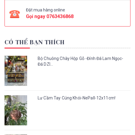
Đặt mua hàng online
Gọi ngay
0763436868
CÓ THỂ BẠN THÍCH
Bộ Chuông Chày Hộp Gỗ -Đính Đá Lam Ngọc-
Đá DZI...
Lư Cầm Tay Cúng Khói-NePall-12x11cm!