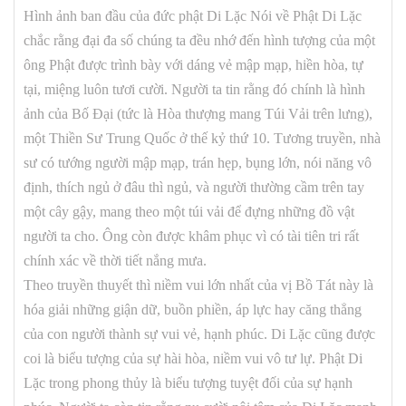
Hình ảnh ban đầu của đức phật Di Lặc Nói về Phật Di Lặc
chắc rằng đại đa số chúng ta đều nhớ đến hình tượng của một
ông Phật được trình bày với dáng vẻ mập mạp, hiền hòa, tự
tại, miệng luôn tươi cười. Người ta tin rằng đó chính là hình
ảnh của Bố Đại (tức là Hòa thượng mang Túi Vải trên lưng),
một Thiền Sư Trung Quốc ở thế kỷ thứ 10. Tương truyền, nhà
sư có tướng người mập mạp, trán hẹp, bụng lớn, nói năng vô
định, thích ngủ ở đâu thì ngủ, và người thường cầm trên tay
một cây gậy, mang theo một túi vải để đựng những đồ vật
người ta cho. Ông còn được khâm phục vì có tài tiên tri rất
chính xác về thời tiết nắng mưa.
Theo truyền thuyết thì niềm vui lớn nhất của vị Bồ Tát này là
hóa giải những giận dữ, buồn phiền, áp lực hay căng thẳng
của con người thành sự vui vẻ, hạnh phúc. Di Lặc cũng được
coi là biểu tượng của sự hài hòa, niềm vui vô tư lự. Phật Di
Lặc trong phong thủy là biểu tượng tuyệt đối của sự hạnh