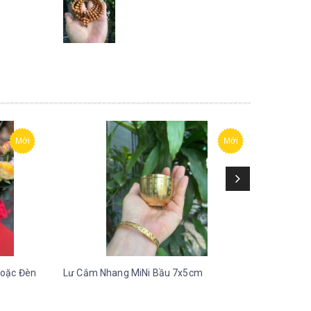
Mới
Mới
hoặc Đèn
Lư Cắm Nhang MiNi Bầu 7x5cm
Dù Thất 
7x10 cm