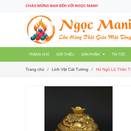
CHÀO MỪNG BẠN ĐẾN VỚI NGỌC MANI!
TRANG CHỦ
GIỚI THIỆU
SẢN PHẨM
TIN TỨC
Trang chủ
Linh Vật Cát Tường
Hủ Ngũ Lộ Thần T
/
/