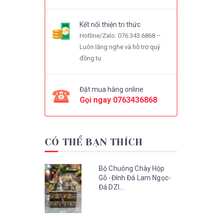
Kết nối thiện tri thức
Hotline/Zalo: 076.343.6868 –
Luôn lắng nghe và hỗ trợ quý
đồng tu
Đặt mua hàng online
Gọi ngay
0763436868
CÓ THỂ BẠN THÍCH
Bộ Chuông Chày Hộp
Gỗ -Đính Đá Lam Ngọc-
Đá DZI...