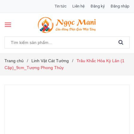
Tin tức
Liên hệ
Đăng ký
Đăng nhập
Trang chủ
Linh Vật Cát Tường
Trâu Khắc Hỏa Kỳ Lân (1
/
/
Cặp)_9cm_Tượng Phong Thủy