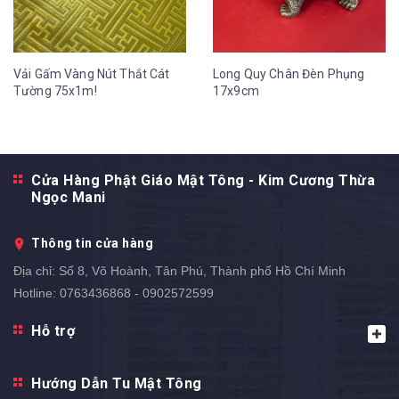
Vải Gấm Vàng Nút Thắt Cát
Long Quy Chân Đèn Phụng
Tường 75x1m!
17x9cm
Cửa Hàng Phật Giáo Mật Tông - Kim Cương Thừa
Ngọc Mani
Thông tin cửa hàng
Địa chỉ:
Số 8, Võ Hoành, Tân Phú, Thành phố Hồ Chí Minh
Hotline:
0763436868 - 0902572599
Hỗ trợ
Hướng Dẫn Tu Mật Tông