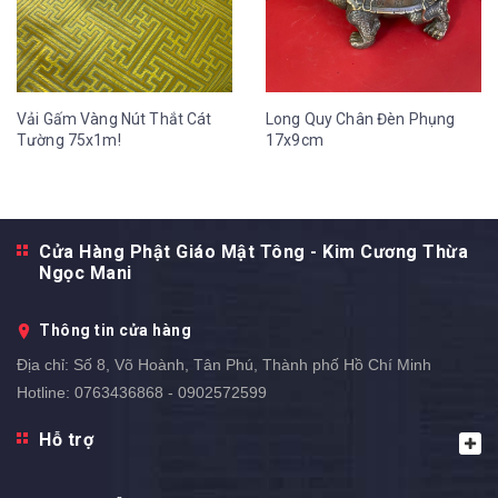
Vải Gấm Vàng Nút Thắt Cát
Long Quy Chân Đèn Phụng
Tường 75x1m!
17x9cm
Cửa Hàng Phật Giáo Mật Tông - Kim Cương Thừa
Ngọc Mani
Thông tin cửa hàng
Địa chỉ:
Số 8, Võ Hoành, Tân Phú, Thành phố Hồ Chí Minh
Hotline:
0763436868 - 0902572599
Hỗ trợ