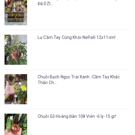
Đá DZI...
Lư Cầm Tay Cúng Khói-NePall-12x11cm!
Chuỗi Bạch Ngọc Trai Xanh -Cầm Tay Khắc
Thần Ch...
Chuỗi Gỗ Hoàng Đàn 108 Viên -6 ly-15 gr!